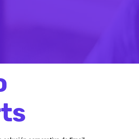
o
rts