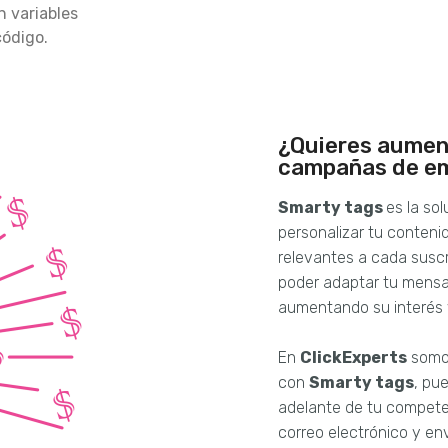
n variables
código.
¿Quieres aumen
campañas de em
Smarty tags
es la so
personalizar tu conteni
relevantes a cada susc
poder adaptar tu mensaj
aumentando su interés
En
ClickExperts
somos
con
Smarty tags
, pu
adelante de tu competen
correo electrónico y e