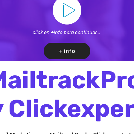
click en +info para continuar...
+ info
MailtrackPr
 Clickexpe