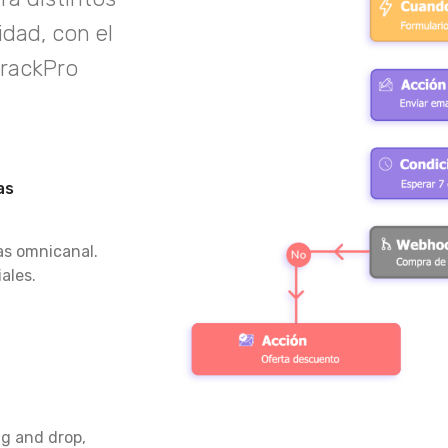
dad, con el
trackPro
as
as omnicanal.
ales.
ag and drop,